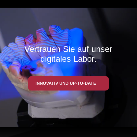
Video-
Player
Vertrauen Sie auf unser
digitales Labor.
INNOVATIV UND UP-TO-DATE